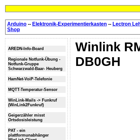
Arduino
--
Elektronik-Experimentierkasten
--
Lectron Le
Shop
Winlink R
AREDN-Info-Board
DB0GH
Regionale Notfunk-Übung -
Notfunk-Gruppe
Schwarzwald-Baar- Heuberg
HamNet-VoiP-Telefonie
MQTT-Temperatur-Sensor
WinLink-Mails -> Funkruf
(WinLink2Funkruf)
Geigerzähler misst
Ortsdosisleistung
PAT - ein
plattformunabhänger
WinLink-Client