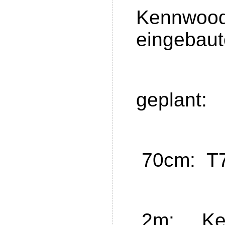
Kennwood
eingebau
geplant:
70cm: T
2m: Ken