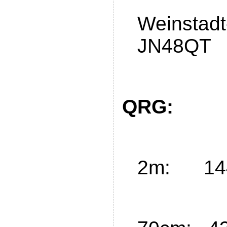
Weinstad
JN48QT
QRG:
2m: 144