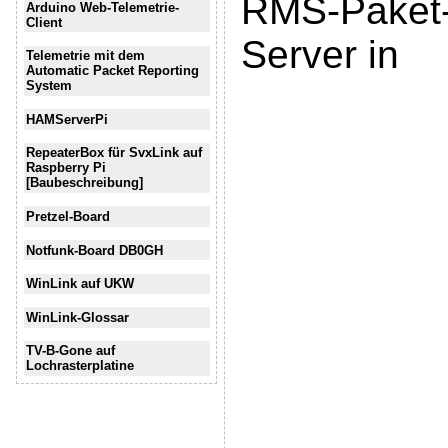
RMS-Paket
Arduino Web-Telemetrie-
Client
Server in
Telemetrie mit dem
Automatic Packet Reporting
System
HAMServerPi
RepeaterBox für SvxLink auf
Raspberry Pi
[Baubeschreibung]
Pretzel-Board
Notfunk-Board DB0GH
WinLink auf UKW
WinLink-Glossar
TV-B-Gone auf
Lochrasterplatine