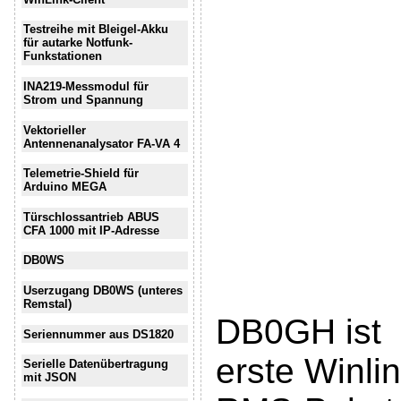
Testreihe mit Bleigel-Akku
für autarke Notfunk-
Funkstationen
INA219-Messmodul für
Strom und Spannung
Vektorieller
Antennenanalysator FA-VA 4
Telemetrie-Shield für
Arduino MEGA
Türschlossantrieb ABUS
CFA 1000 mit IP-Adresse
DB0WS
Userzugang DB0WS (unteres
Remstal)
DB0GH ist
Seriennummer aus DS1820
erste Winli
Serielle Datenübertragung
mit JSON