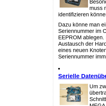
Besond
muss m
identifizieren könne
Dazu könne man ein
Seriennummer im C
EEPROM ablegen. D
Austausch der Har
eines neuen Knotens
Seriennummer imme
Serielle Datenü
Um zwi
übertr
Schnit
MEGA i