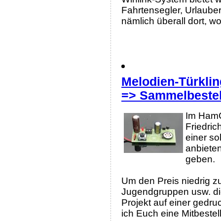
Fahrtensegler, Urlaube
nämlich überall dort, w
Melodien-Türkling
=> Sammelbestel
Im HamC
Friedri
einer so
anbieten
geben.
Um den Preis niedrig z
Jugendgruppen usw. die
Projekt auf einer gedr
ich Euch eine Mitbestell