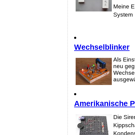
Meine Er
System
Wechselblinker
Als Eins
neu geg
Wechselb
ausgewä
Amerikanische Po
Die Sire
Kippscha
Kondens