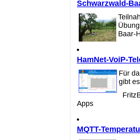
Schwarzwald-Ba
Teilna
Übung
Baar-
HamNet-VoiP-Tel
Für da
gibt e
FritzB
Apps
MQTT-Temperatu