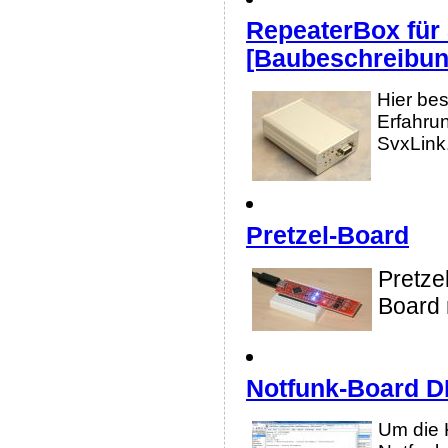
RepeaterBox für 
[Baubeschreibun
Hier be
Erfahru
SvxLink.
Pretzel-Board
Pretze
Board 
Notfunk-Board 
Um die 