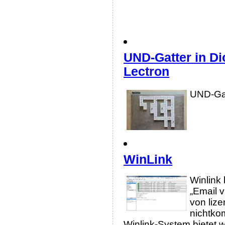
UND-Gatter in Di
Lectron
UND-Gat
WinLink
Winlink 
„Email 
von liz
nichtko
Winlink-System bietet w