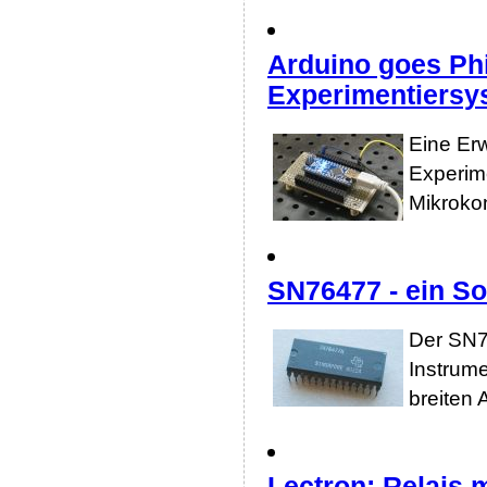
Arduino goes Phi
Experimentiersy
Eine Erw
Experim
Mikrokon
SN76477 - ein S
Der SN7
Instrume
breiten
Lectron: Relais 