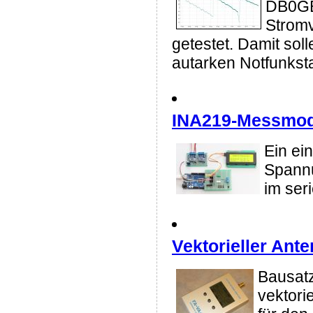
DB0GB 
Stromv
getestet. Damit sol
autarken Notfunkst
INA219-Messmod
Ein ei
Spann
im seri
Vektorieller Ant
Bausatz
vektori