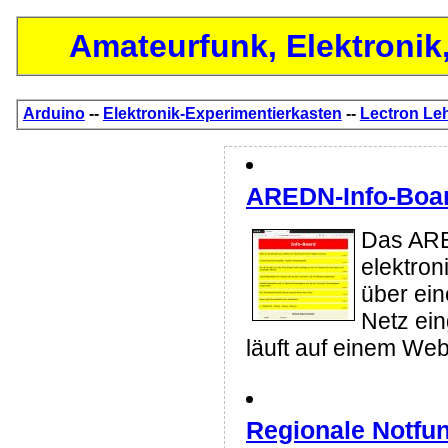
Amateurfunk, Elektronik,
Arduino
--
Elektronik-Experimentierkasten
--
Lectron Le
AREDN-Info-Boa
Das ARE
elektron
über ei
Netz ei
läuft auf einem Web
Regionale Notfu