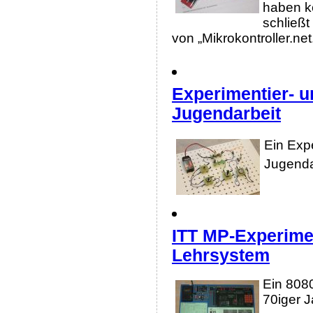
haben k
schließt
von „Mikrokontroller.net
Experimentier- u
Jugendarbeit
Ein Exp
Jugenda
ITT MP-Experime
Lehrsystem
Ein 808
70iger J