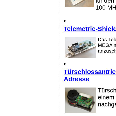
für den
100 M
Telemetrie-Shiel
Das Tele
MEGA mi
anzusch
Türschlossantri
Adresse
Türsch
einem 
nachge