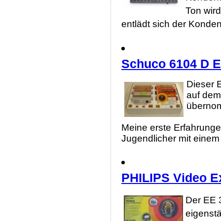
Ton wird
entlädt sich der Konde
Schuco 6104 D El
Dieser 
auf dem
überno
Meine erste Erfahrungen
Jugendlicher mit eine
PHILIPS Video E
Der EE 
eigenst