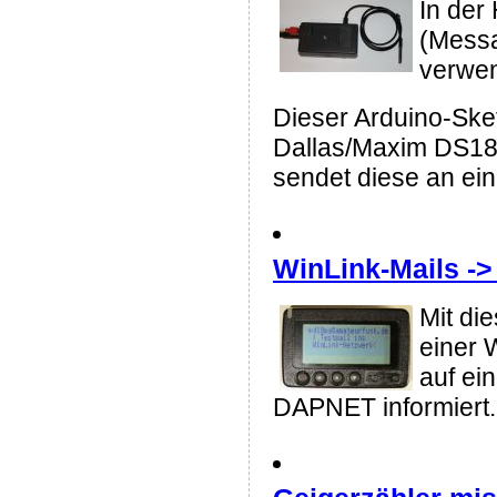
In der
(Messa
verwen
Dieser Arduino-Ske
Dallas/Maxim DS18
sendet diese an ei
WinLink-Mails ->
Mit di
einer 
auf ei
DAPNET informiert.