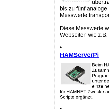
übertr
bis zu fünf analog
Messwerte transpor
Diese Messwerte we
Webseiten wie z.B. 
HAMServerPi
Beim HA
Zusammen
Programm
unter d
einzeln
für HAMNET-Zwecke ang
Scripte ergänzt.