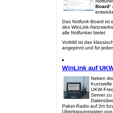
Notfunke
Board
“
entwicke
Das Notfunk-Board ist e
des WinLink-Netzwerks 
alle Notfunker bietet
Vorbild ist das klassis
angepinnt und für jeden
WinLink auf UK
Neben der
Kurzwelle
UKW-Freq
Server zu 
Datenüber
Paket-Radio auf 2m bz
Übertragungsraten von