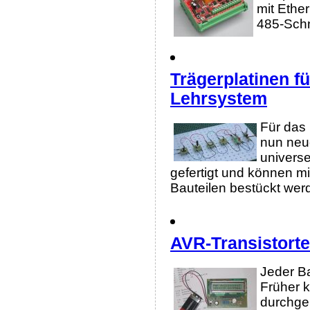
mit Ether
485-Schni
Trägerplatinen f
Lehrsystem
Für das
nun neue
universe
gefertigt und können m
Bauteilen bestückt wer
AVR-Transistorte
Jeder Ba
Früher k
durchge