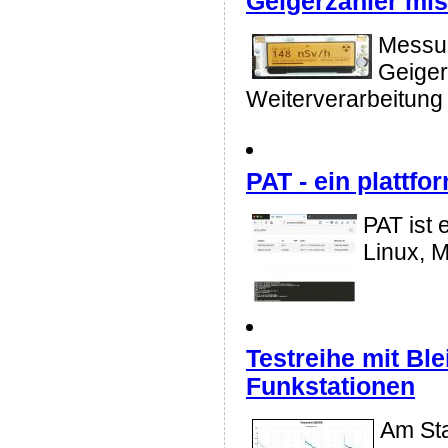
Geigerzähler mis
Messun
Geiger
Weiterverarbeitung
PAT - ein plattf
PAT ist 
Linux, 
Testreihe mit Ble
Funkstationen
Am Sta