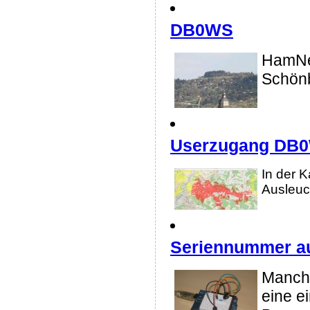
DB0WS
HamNe
Schönb
Userzugang DB0
In der 
Ausleuc
Seriennummer a
Manch
eine e