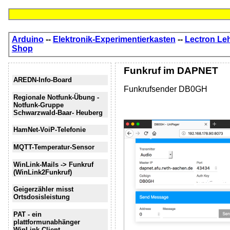
Arduino
--
Elektronik-Experimentierkasten
--
Lectron Le
Shop
Funkruf im DAPNET
AREDN-Info-Board
Funkrufsender DB0GH
Regionale Notfunk-Übung -
Notfunk-Gruppe
Schwarzwald-Baar- Heuberg
HamNet-VoiP-Telefonie
MQTT-Temperatur-Sensor
WinLink-Mails -> Funkruf
(WinLink2Funkruf)
Geigerzähler misst
Ortsdosisleistung
PAT - ein
plattformunabhänger
WinLink-Client