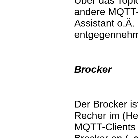
Über das Top
andere MQTT-C
Assistant o.Ä.
entgegennehm
Brocker
Der Brocker is
Recher im (Hei
MQTT-Clients 