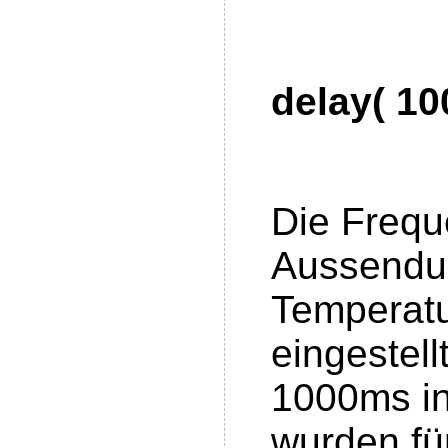
delay( 10
Die Frequ
Aussendu
Temperatu
eingestell
1000ms in
wurden fü