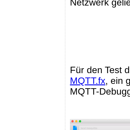
Netzwerk gelie
Für den Test 
MQTT.fx
, ein
MQTT-Debuggi