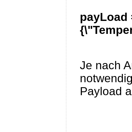
payLoad 
{\"Temper
Je nach 
notwendig
Payload 