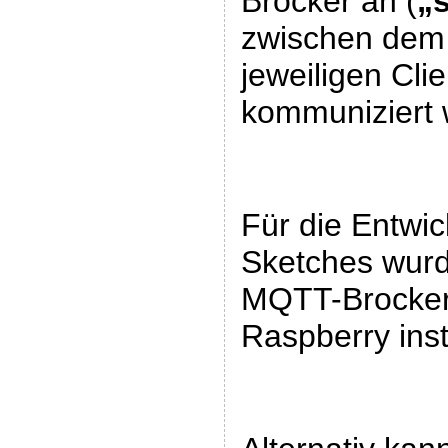
Brocker an (
„
zwischen dem
jeweiligen Clie
kommuniziert 
Für die Entwic
Sketches wur
MQTT-Brocke
Raspberry insta