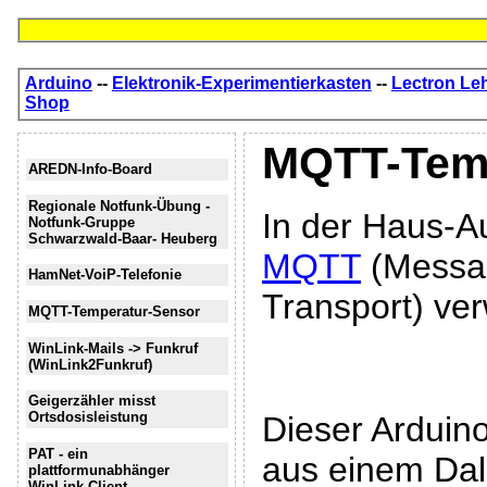
Arduino
--
Elektronik-Experimentierkasten
--
Lectron Le
Shop
MQTT-Temp
AREDN-Info-Board
Regionale Notfunk-Übung -
In der Haus-Au
Notfunk-Gruppe
Schwarzwald-Baar- Heuberg
MQTT
(Messag
HamNet-VoiP-Telefonie
Transport) ve
MQTT-Temperatur-Sensor
WinLink-Mails -> Funkruf
(WinLink2Funkruf)
Geigerzähler misst
Ortsdosisleistung
Dieser Arduin
PAT - ein
aus einem Da
plattformunabhänger
WinLink-Client