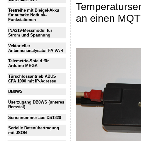
Temperatursen
Testreihe mit Bleigel-Akku
an einen MQT
für autarke Notfunk-
Funkstationen
INA219-Messmodul für
Strom und Spannung
Vektorieller
Antennenanalysator FA-VA 4
Telemetrie-Shield für
Arduino MEGA
Türschlossantrieb ABUS
CFA 1000 mit IP-Adresse
DB0WS
Userzugang DB0WS (unteres
Remstal)
Seriennummer aus DS1820
Serielle Datenübertragung
mit JSON