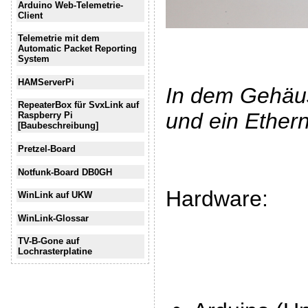
Arduino Web-Telemetrie-
Client
Telemetrie mit dem
Automatic Packet Reporting
System
HAMServerPi
In dem Gehäus
RepeaterBox für SvxLink auf
und ein Ethern
Raspberry Pi
[Baubeschreibung]
Pretzel-Board
Notfunk-Board DB0GH
Hardware:
WinLink auf UKW
WinLink-Glossar
TV-B-Gone auf
Lochrasterplatine