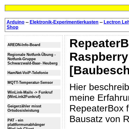
Arduino
--
Elektronik-Experimentierkasten
--
Lectron Le
Shop
RepeaterB
AREDN-Info-Board
Raspberry
Regionale Notfunk-Übung -
Notfunk-Gruppe
Schwarzwald-Baar- Heuberg
[Baubesch
HamNet-VoiP-Telefonie
MQTT-Temperatur-Sensor
Hier beschrei
WinLink-Mails -> Funkruf
meine Erfahru
(WinLink2Funkruf)
RepeaterBox fü
Geigerzähler misst
Ortsdosisleistung
Bausatz von R
PAT - ein
plattformunabhänger
WinLink-Client