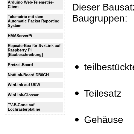
Arduino Web-Telemetrie-
Dieser Bausatz
Client
Baugruppen:
Telemetrie mit dem
Automatic Packet Reporting
System
HAMServerPi
RepeaterBox für SvxLink auf
Raspberry Pi
[Baubeschreibung]
teilbestückt
Pretzel-Board
Notfunk-Board DB0GH
WinLink auf UKW
Teilesatz
WinLink-Glossar
TV-B-Gone auf
Lochrasterplatine
Gehäuse