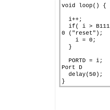
void loop() {
i++;
if( i > B11
0 ("reset");
i = 0;
}
PORTD =
Port D
delay(50);
}