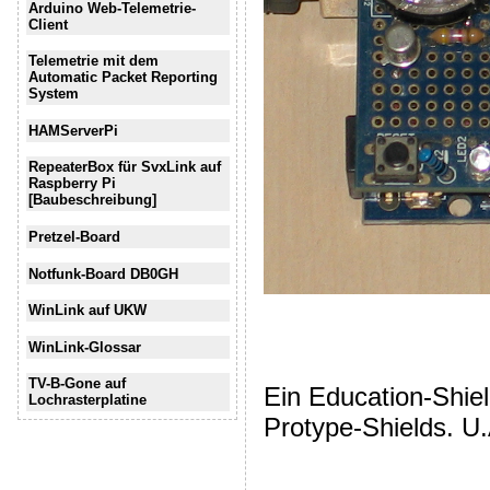
Arduino Web-Telemetrie-
Client
Telemetrie mit dem
Automatic Packet Reporting
System
HAMServerPi
RepeaterBox für SvxLink auf
Raspberry Pi
[Baubeschreibung]
Pretzel-Board
Notfunk-Board DB0GH
WinLink auf UKW
WinLink-Glossar
TV-B-Gone auf
Ein Education-Shiel
Lochrasterplatine
Protype-Shields. U.