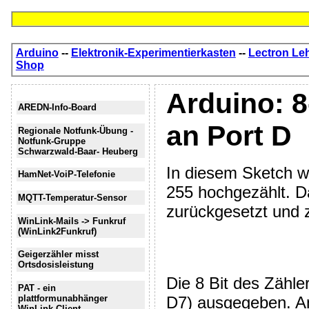
Arduino
--
Elektronik-Experimentierkasten
--
Lectron Le
Shop
Arduino: 8
AREDN-Info-Board
an Port D
Regionale Notfunk-Übung -
Notfunk-Gruppe
Schwarzwald-Baar- Heuberg
In diesem Sketch wi
HamNet-VoiP-Telefonie
255 hochgezählt. Da
MQTT-Temperatur-Sensor
zurückgesetzt und 
WinLink-Mails -> Funkruf
(WinLink2Funkruf)
Geigerzähler misst
Ortsdosisleistung
Die 8 Bit des Zähle
PAT - ein
plattformunabhänger
D7) ausgegeben. An
WinLink-Client