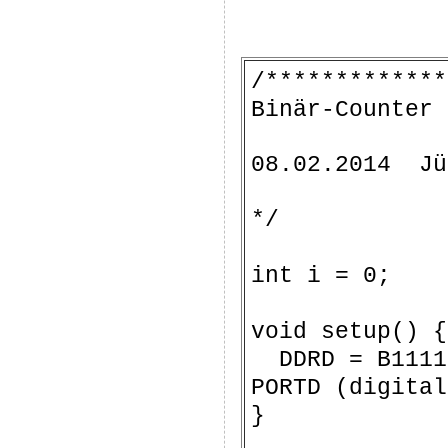
/*************
Binär-Counter
08.02.2014 Jü
*/
int i = 0;
void s
DDRD = B1
PORTD (digital
}