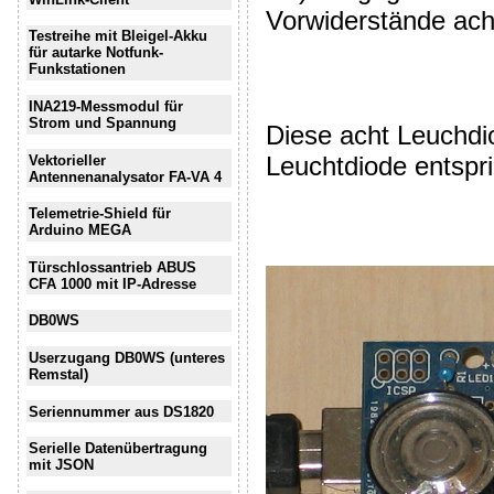
Vorwiderstände ach
Testreihe mit Bleigel-Akku
für autarke Notfunk-
Funkstationen
INA219-Messmodul für
Strom und Spannung
Diese acht Leuchdi
Leuchtdiode entspri
Vektorieller
Antennenanalysator FA-VA 4
Telemetrie-Shield für
Arduino MEGA
Türschlossantrieb ABUS
CFA 1000 mit IP-Adresse
DB0WS
Userzugang DB0WS (unteres
Remstal)
Seriennummer aus DS1820
Serielle Datenübertragung
mit JSON