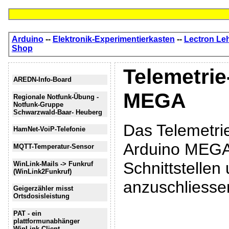
Arduino
--
Elektronik-Experimentierkasten
--
Lectron Le
Shop
Telemetrie
AREDN-Info-Board
MEGA
Regionale Notfunk-Übung -
Notfunk-Gruppe
Schwarzwald-Baar- Heuberg
Das Telemetrie
HamNet-VoiP-Telefonie
Arduino MEGA 
MQTT-Temperatur-Sensor
Schnittstelle
WinLink-Mails -> Funkruf
(WinLink2Funkruf)
anzuschliesse
Geigerzähler misst
Ortsdosisleistung
PAT - ein
plattformunabhänger
WinLink-Client