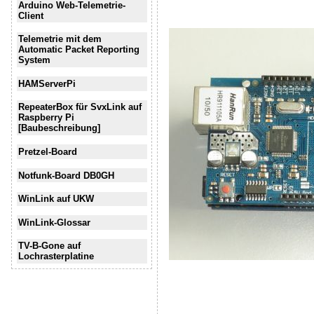
Arduino Web-Telemetrie-
Client
Telemetrie mit dem
Automatic Packet Reporting
System
HAMServerPi
RepeaterBox für SvxLink auf
Raspberry Pi
[Baubeschreibung]
Pretzel-Board
Notfunk-Board DB0GH
WinLink auf UKW
WinLink-Glossar
TV-B-Gone auf
Lochrasterplatine